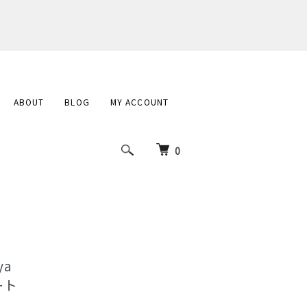
ABOUT
BLOG
MY ACCOUNT
0
1
ya
ート