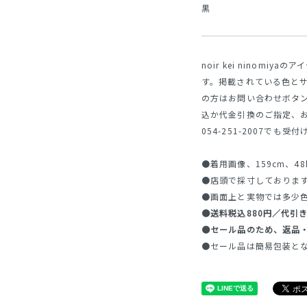
黒
noir kei ninom
す。掲載されている色と
の方はお問い合わせボタ
込か代金引換のご指定、
054-251-2007でも受
●着用画像、159cm、48
●店頭で採寸しておりま
●画面上と実物では多少
●送料税込880円／代引き
●セール品のため、返品
●セール品は簡易包装と