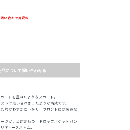
お問い合わせ用資料
商品について問い合わせる
スカートを重ねたようなスカート。
エストで縫い合わさったような構成です。
出た布がわずかに下がり、フロントには綺麗な
メージが、当店定番の「ドロップポケットパン
ィリティースボトム。