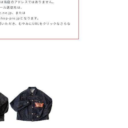
ff.jpは当店のアドレスではありません。
らのメール送信元は、
tnc.ne.jp、または
f.shop-pro.jpとなります。
認いただき、むやみにURLをクリックなさらな