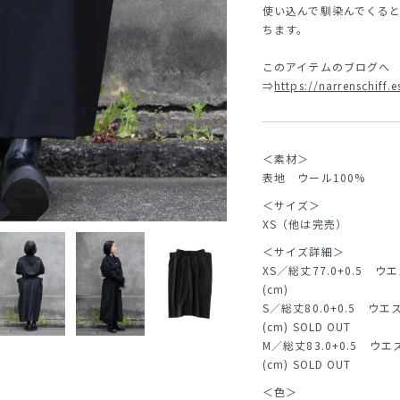
使い込んで馴染んでくる
ちます。
このアイテムのブログへ
⇒
https://narrenschiff
＜素材＞
表地 ウール100%
＜サイズ＞
XS（他は完売）
＜サイズ詳細＞
XS／総丈77.0+0.5 ウ
(cm)
S／総丈80.0+0.5 ウエ
(cm) SOLD OUT
M／総丈83.0+0.5 ウエ
(cm) SOLD OUT
＜色＞