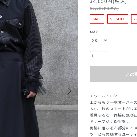
34,650円(税込)
69,300円(税込)
SALE
50%OFF
size
この
＜ウールトロ＞
上からもう一枚オーバー
大小二枚のスカートがウ
着用すると、両脇に飛び
ドレープがよる仕掛け。
両脇に落ちる布部分のイ
ツ」とも共鳴するユーテ