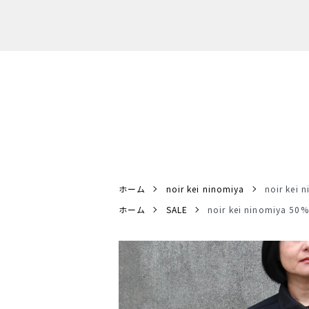
ホーム
noir kei ninomiya
noir ke
ホーム
SALE
noir kei ninomiya