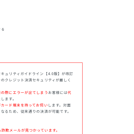
せる
キュリティガイドライン【4.0版】が改訂
でのクレジット決済セキュリティが厳しく
済の際にエラーが出てしまう
お客様には
代
たします。
がカード端末を持ってお伺い
します。対面
となるため、従来通りの決済が可能です。
.jpを語る詐欺メールが見つかっています。