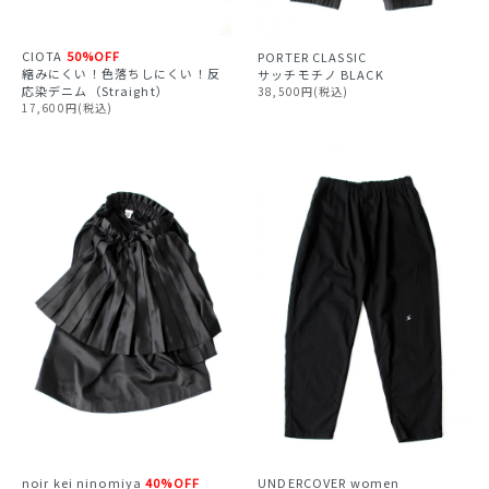
CIOTA
50%OFF
PORTER CLASSIC
縮みにくい！色落ちしにくい！反
サッチモチノ BLACK
応染デニム（Straight）
38,500円(税込)
17,600円(税込)
noir kei ninomiya
40%OFF
UNDERCOVER
women