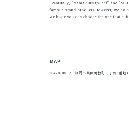
Eventually, "Mame Kurogouchi" and "SISE
famous brand products.However, we do 
We hope you can choose the one that suits
MAP
〒420-0032 静岡市葵区両替町一丁目6番地