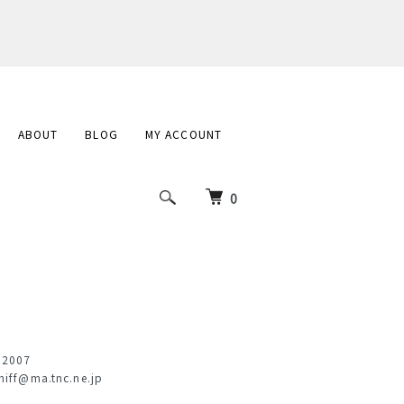
ABOUT
BLOG
MY ACCOUNT
0
)2007
hiff@ma.tnc.ne.jp