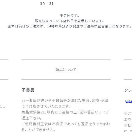
30
31
不定休です。
現在決まっている店休日を表示しています。
店休日前日のご注文は、14時以降分より発送やご連絡が翌営業日となります
返品について
不良品
ク
万一お届け違いや不良品等が生じた場合、交換・返金
たし
にて対応させていただきます。
商品受領後2日以内にご連絡の上、送料着払いにてご
※ご
返送下さい。
済を
ご使用後補正後は不良品であっても返品をうけたまわ
※初
ることができません。
に、