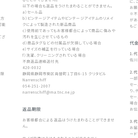
に、
以下の場合も返品をうけたまわることができません。
お願
a）セール品
※不
地方
b）ビンテージアイテムやビンテージアイテムのリメイ
があ
可能
クによって製造された新品商品
もご
c）使用前であってもお客様都合によって商品に傷みや
ござ
汚れを生じさせているもの
代
d）商品タグなどの付属品が欠損している場合
。
e）サイズの補正を行っている場合
1.
f）洗濯、クリーニングされている場合
佐川
不良返品連絡送付先
420-0032
2.
に限
静岡県静岡市葵区両替町１丁目6-15 クリタビル
一部
Narrenschiff
セー
054-251-2007
り、
narrenschiff@ma.tnc.ne.jp
セー
場合
返品期限
お伝
お客様都合による返品はうけたまわることができませ
3.
ん。
お届
ード