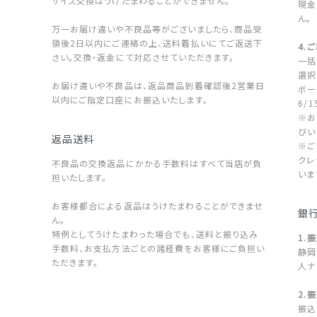
サイズ交換はうけたまわることができません。
現金
ん。
万一お届け違いや不良品等がございましたら、商品受
領後2日以内にご連絡の上、送料着払いにてご返送下
4.
さい。交換・返金にて対応させていただきます。
一括
選択
お届け違いや不良品は、返品商品到着確認後2営業日
ボー
以内にご指定口座にお振込いたします。
6/
※お
びい
返品送料
※ご
クレ
不良品の交換返品にかかる手数料はすべて当店が負
いま
担いたします。
お客様都合による返品はうけたまわることができませ
銀
ん。
特例としてうけたまわった場合でも、送料と振り込み
1.
手数料、お支払方法ごとの諸経費をお客様にご負担い
静岡
ただきます。
人ナ
2.
振込