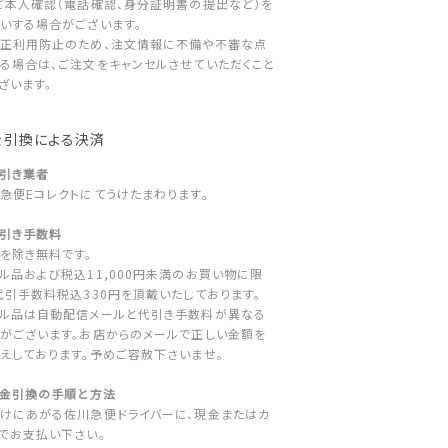
ご本人確認（電話確認、身分証明書の提出など）を
いする場合がございます。
正利用防止のため、注文情報に不備や不審な点
る場合は、ご注文をキャンセルさせていただくこと
ざいます。
金引換による決済
代引き業者
急便Eコレクトにてうけたまわります。
代引き手数料
を除き無料です。
ル品および税込11,000円未満のお買い物に限
代引手数料税込330円を頂戴いたしております。
ル品は自動配信メールと代引き手数料が異なる
がございます。お店からのメールで正しい金額を
えしております。予めご容赦下さいませ。
代金引換の手順と方法
けにあがる佐川急便ドライバーに、現金またはカ
でお支払い下さい。