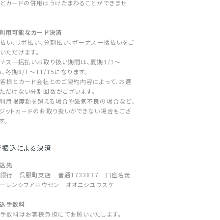
とカードの併用はうけたまわることができませ
ご利用可能なカード決済
払い、リボ払い、分割払い、ボーナス一括払いをご
いただけます。
ナス一括払いお取り扱い期間は、夏期1/1～
15、冬期8/1～11/15になります。
客様とカード会社とのご契約内容によって、お選
ただけない分割回数がございます。
利用限度額を超える場合や磁気不良の場合など、
ジットカードのお取り扱いができない場合もござ
す。
行振込による決済
振込先
銀行 呉服町支店 普通1733837 口座名義
ーレンシフアホウセン オオニシユウスケ
振込手数料
手数料はお客様負担にてお願いいたします。