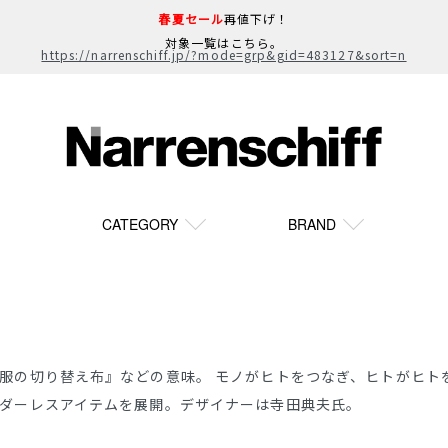
春夏セール
再値下げ！
対象一覧はこちら。
https://narrenschiff.jp/?mode=grp&gid=483127&sort=n
CATEGORY
BRAND
服の切り替え布』などの意味。 モノがヒトをつなぎ、ヒトがヒト
ダーレスアイテムを展開。デザイナーは寺田典夫氏。