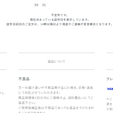
30
31
不定休です。
現在決まっている店休日を表示しています。
店休日前日のご注文は、14時以降分より発送やご連絡が翌営業日となります
返品について
不良品
ク
万一お届け違いや不良品等が生じた場合、交換・返金
たし
にて対応させていただきます。
商品受領後2日以内にご連絡の上、送料着払いにてご
※ご
返送下さい。
済を
ご使用後補正後は不良品であっても返品をうけたまわ
※初
ることができません。