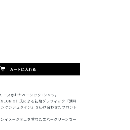
カートに入れる
リースされたベーシックTシャツ。
NEONiO）氏による初期グラフィック「湖畔
ランケンシュタイン」を掛け合わせたフロント
コンイメージ同士を重ねたエバーグリーンな一