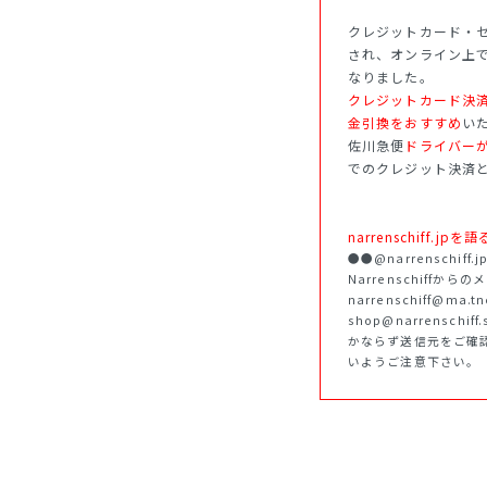
クレジットカード・セ
され、オンライン上
なりました。
クレジットカード決
金引換をおすすめ
い
佐川急便
ドライバー
でのクレジット決済
narrenschiff
●●@narrenschi
Narrenschiffか
narrenschiff@ma.
shop@narrenschif
かならず送信元をご確
いようご注意下さい。