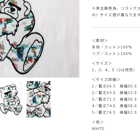
※男女兼用為、リラック
の）サイズ感が異なりま
＜素材＞
本体／コットン100%
リブ／コットン100%
＜サイズ＞
1、3、4、5（2は完売）
＜サイズ詳細＞
1／着丈66.5 身幅50.0 
2／着丈69.0 身幅53.0 肩
3／着丈71.5 身幅56.0 
4／着丈74.0 身幅58.0 
5／着丈76.5 身幅62.0 
＜色＞
WHITE