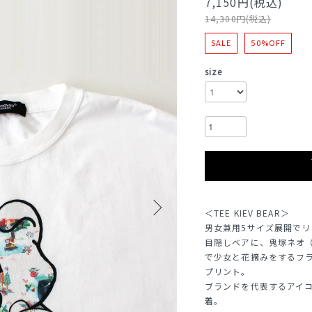
7,150円(税込)
14,300円(税込)
SALE
50%OFF
size
＜TEE KIEV BEAR＞
男女兼用5サイズ展開でリ
目隠しベアに、鬼塚ネオ（
で少女と花摘みをするフ
プリント。
ブランドを代表するアイ
着。