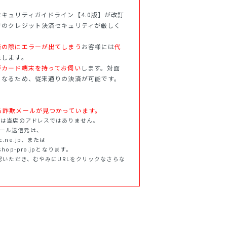
キュリティガイドライン【4.0版】が改訂
でのクレジット決済セキュリティが厳しく
済の際にエラーが出てしまう
お客様には
代
たします。
がカード端末を持ってお伺い
します。対面
となるため、従来通りの決済が可能です。
.jpを語る詐欺メールが見つかっています。
ff.jpは当店のアドレスではありません。
らのメール送信元は、
tnc.ne.jp、または
f.shop-pro.jpとなります。
認いただき、むやみにURLをクリックなさらな