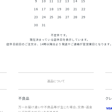
9
10
11
12
13
14
15
16
17
18
19
20
21
22
23
24
25
26
27
28
29
30
31
不定休です。
現在決まっている店休日を表示しています。
店休日前日のご注文は、14時以降分より発送やご連絡が翌営業日となります
返品について
不良品
ク
万一お届け違いや不良品等が生じた場合、交換・返金
たし
にて対応させていただきます。