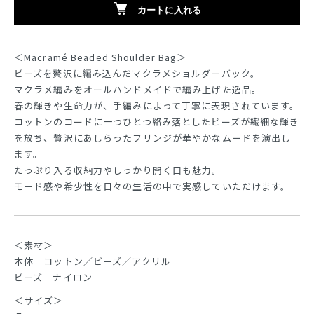
カートに入れる
＜Macramé Beaded Shoulder Bag＞
ビーズを贅沢に編み込んだマクラメショルダーバック。
マクラメ編みをオールハンドメイドで編み上げた逸品。
春の輝きや生命力が、手編みによって丁寧に表現されています。
コットンのコードに一つひとつ絡み落としたビーズが繊細な輝き
を放ち、贅沢にあしらったフリンジが華やかなムードを演出し
ます。
たっぷり入る収納力やしっかり開く口も魅力。
モード感や希少性を日々の生活の中で実感していただけます。
＜素材＞
本体 コットン／ビーズ／アクリル
ビーズ ナイロン
＜サイズ＞