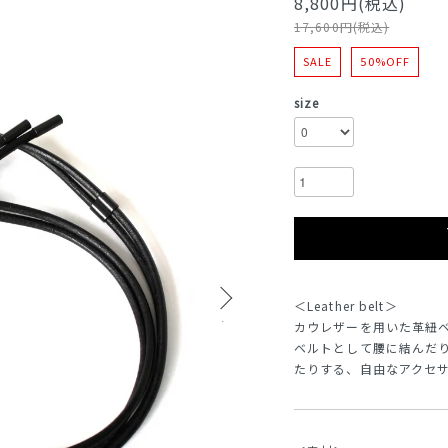
8,800円(税込)
17,600円(税込)
SALE
50%OFF
size
＜Leather belt＞
カウレザーを用いた革紐
ベルトとして腰に結んだ
たりする、自由なアクセ