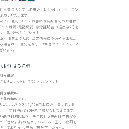
注文者様名と同じ名義のクレジットカードにて決
お願いいたします。
めてご注文いただくお客様や高額注文のお客様
ご本人確認（電話確認、身分証明書の提出など）を
いする場合がございます。
正利用防止のため、注文情報に不備や不審な点
る場合は、ご注文をキャンセルさせていただくこと
ざいます。
金引換による決済
代引き業者
急便Eコレクトにてうけたまわります。
代引き手数料
を除き無料です。
ル品および税込11,000円未満のお買い物に限
代引手数料税込330円を頂戴いたしております。
ル品は自動配信メールと代引き手数料が異なる
がございます。お店からのメールで正しい金額を
えしております。予めご容赦下さいませ。