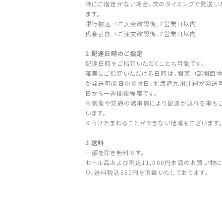
特にご指定がない場合、次のタイミングで発送い
ます。
銀行振込⇒ご入金確認後、2営業日以内
代金引換⇒ご注文確認後、2営業日以内
2.配達日時のご指定
配達日時をご指定いただくことも可能です。
確実にご指定いただける日時は、関東中部関西
が発送可能日の翌々日、北海道九州沖縄が発送
日から一週間後程度です。
※気象や交通の諸事情により配達が遅れる事も
います。
※うけたまわることができない地域もございます
3.送料
一部を除き無料です。
セール品および税込11,000円未満のお買い物
り、送料税込880円を頂戴いたしております。