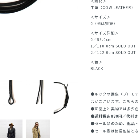
＜素材＞
牛革（COW LEATHER）
＜サイズ＞
0（他は完売）
＜サイズ詳細＞
0／98.0cm
1／110.0cm SOLD OUT
2／122.0cm SOLD OUT
＜色＞
BLACK
●ルックの画像（プロモ
合がございます。こちら
●画面上と実物では多少
●送料税込880円／代引き
●セール品のため、返品
●セール品は簡易包装と