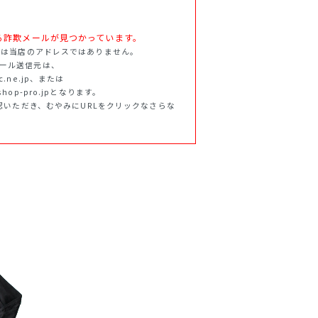
.jpを語る詐欺メールが見つかっています。
ff.jpは当店のアドレスではありません。
らのメール送信元は、
tnc.ne.jp、または
f.shop-pro.jpとなります。
認いただき、むやみにURLをクリックなさらな