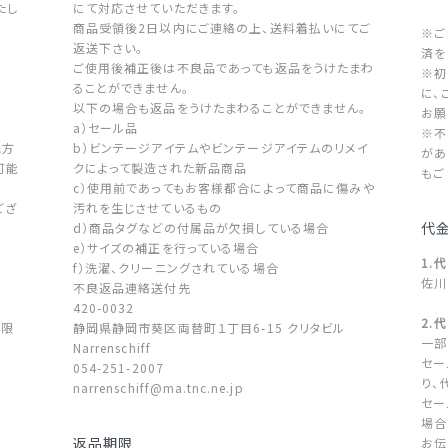
たし
にて対応させていただきます。
商品受領後2日以内にご連絡の上、送料着払いにてご
※ご
返送下さい。
済を
ご使用後補正後は不良品であっても返品をうけたまわ
※初
ることができません。
に、
以下の場合も返品をうけたまわることができません。
お願
a）セール品
※不
地方
b）ビンテージアイテムやビンテージアイテムのリメイ
があ
可能
クによって製造された新品商品
もご
c）使用前であってもお客様都合によって商品に傷みや
ござ
汚れを生じさせているもの
代
d）商品タグなどの付属品が欠損している場合
。
e）サイズの補正を行っている場合
1.
f）洗濯、クリーニングされている場合
佐川
不良返品連絡送付先
420-0032
2.
に限
静岡県静岡市葵区両替町１丁目6-15 クリタビル
一部
Narrenschiff
セー
054-251-2007
り、
narrenschiff@ma.tnc.ne.jp
セー
場合
返品期限
お伝