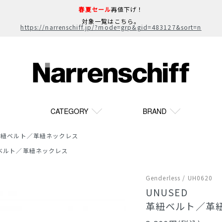
春夏セール
再値下げ！
対象一覧はこちら。
https://narrenschiff.jp/?mode=grp&gid=483127&sort=n
CATEGORY
BRAND
FF 革紐ベルト／革紐ネックレス
 革紐ベルト／革紐ネックレス
Genderless / UH0620
UNUSED
革紐ベルト／革