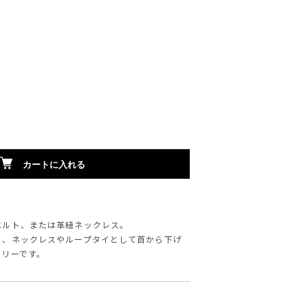
カートに入れる
ベルト、または革紐ネックレス。
り、ネックレスやループタイとして首から下げ
サリーです。