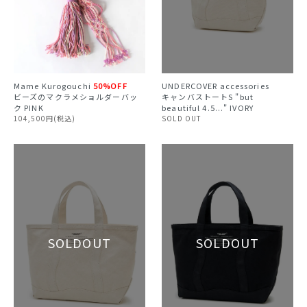
Mame Kurogouchi
50%OFF
UNDERCOVER accessories
ビーズのマクラメショルダーバッ
キャンバストートS "but
ク PINK
beautiful 4.5..." IVORY
104,500円(税込)
SOLD OUT