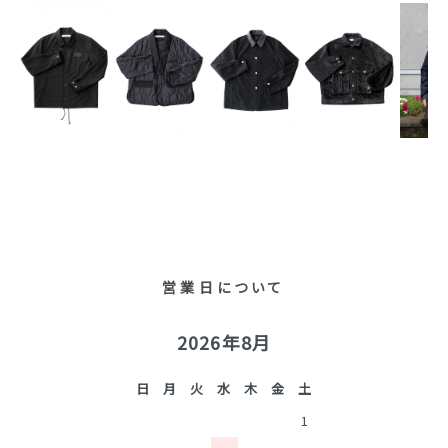
営業日について
2026年8月
日
月
火
水
木
金
土
1