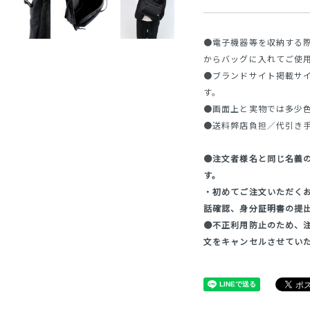
●電子機器等を収納する
からバッグに入れてご使
●ブランドサイト掲載サ
す。
●画面上と実物では多少
●送料弊店負担／代引き
●注文者様名と同じ名義
す。
・初めてご注文いただく
話確認、身分証明書の提
●不正利用防止のため、
文をキャンセルさせてい