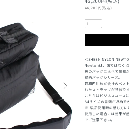
46,200円(税込)
46,200円(税込)
＜SHEEN NYLON NEWTO
Newtonは、面ではな
来のバッグに比べて荷物が軽
期的バッグシリーズ。
昭和西川株式会社のベスト
れたストラップが特徴で
こちらはビジネスユース
A4サイズの書類が収納で
※¹製品使用時の感じ方
使用した場合には効果が
でご注意下さい。