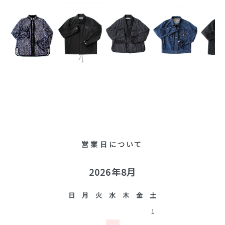
営業日について
2026年8月
日
月
火
水
木
金
土
1