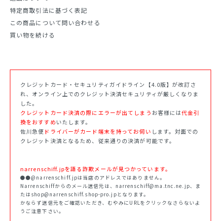
特定商取引法に基づく表記
この商品について問い合わせる
買い物を続ける
クレジットカード・セキュリティガイドライン【4.0版】が改訂さ
れ、オンライン上でのクレジット決済セキュリティが厳しくなりま
した。
クレジットカード決済の際にエラーが出てしまう
お客様には
代金引
換をおすすめ
いたします。
佐川急便
ドライバーがカード端末を持ってお伺い
します。対面での
クレジット決済となるため、従来通りの決済が可能です。
narrenschiff.jpを語る詐欺メールが見つかっています。
●●@narrenschiff.jpは当店のアドレスではありません。
Narrenschiffからのメール送信元は、narrenschiff@ma.tnc.ne.jp、ま
たはshop@narrenschiff.shop-pro.jpとなります。
かならず送信元をご確認いただき、むやみにURLをクリックなさらないよ
うご注意下さい。