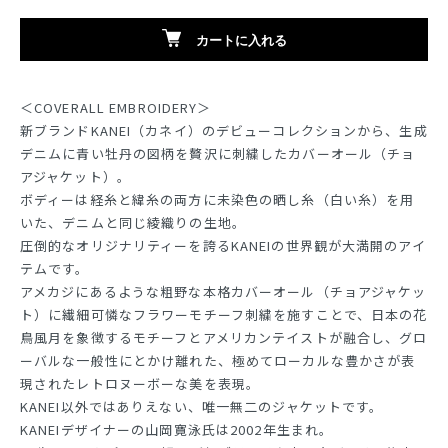
カートに入れる
＜COVERALL EMBROIDERY＞
新ブランドKANEI（カネイ）のデビューコレクションから、生成
デニムに青い牡丹の図柄を贅沢に刺繍したカバーオール（チョ
アジャケット）。
ボディーは経糸と緯糸の両方に未染色の晒し糸（白い糸）を用
いた、デニムと同じ綾織りの生地。
圧倒的なオリジナリティーを誇るKANEIの世界観が大満開のアイ
テムです。
アメカジにあるような粗野な本格カバーオール（チョアジャケッ
ト）に繊細可憐なフラワーモチーフ刺繍を施すことで、日本の花
鳥風月を象徴するモチーフとアメリカンテイストが融合し、グロ
ーバルな一般性にとかけ離れた、極めてローカルな豊かさが表
現されたレトロヌーボーな美を表現。
KANEI以外ではありえない、唯一無二のジャケットです。
KANEIデザイナーの山岡寛泳氏は2002年生まれ。