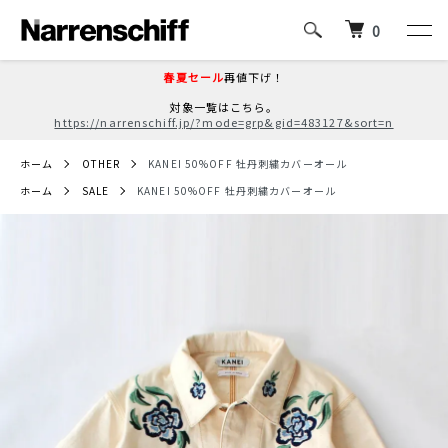
0
春夏セール
再値下げ！
対象一覧はこちら。
https://narrenschiff.jp/?mode=grp&gid=483127&sort=n
ホーム
OTHER
KANEI 50%OFF 牡丹刺繍カバーオール
ホーム
SALE
KANEI 50%OFF 牡丹刺繍カバーオール