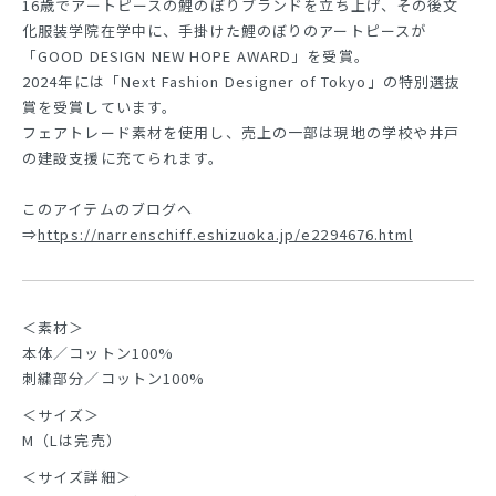
16歳でアートピースの鯉のぼりブランドを立ち上げ、その後文
化服装学院在学中に、手掛けた鯉のぼりのアートピースが
「GOOD DESIGN NEW HOPE AWARD」を受賞。
2024年には「Next Fashion Designer of Tokyo」の特別選抜
賞を受賞しています。
フェアトレード素材を使用し、売上の一部は現地の学校や井戸
の建設支援に充てられます。
このアイテムのブログへ
⇒
https://narrenschiff.eshizuoka.jp/e2294676.html
＜素材＞
本体／コットン100%
刺繍部分／コットン100%
＜サイズ＞
M（Lは完売）
＜サイズ詳細＞