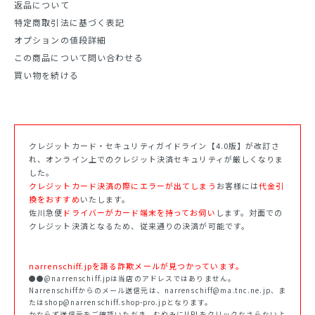
返品について
特定商取引法に基づく表記
オプションの値段詳細
この商品について問い合わせる
買い物を続ける
クレジットカード・セキュリティガイドライン【4.0版】が改訂さ
れ、オンライン上でのクレジット決済セキュリティが厳しくなりま
した。
クレジットカード決済の際にエラーが出てしまう
お客様には
代金引
換をおすすめ
いたします。
佐川急便
ドライバーがカード端末を持ってお伺い
します。対面での
クレジット決済となるため、従来通りの決済が可能です。
narrenschiff.jpを語る詐欺メールが見つかっています。
●●@narrenschiff.jpは当店のアドレスではありません。
Narrenschiffからのメール送信元は、narrenschiff@ma.tnc.ne.jp、ま
たはshop@narrenschiff.shop-pro.jpとなります。
かならず送信元をご確認いただき、むやみにURLをクリックなさらないよ