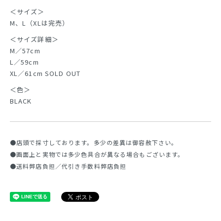
＜サイズ＞
M、L（XLは完売）
＜サイズ詳細＞
M／57cm
L／59cm
XL／61cm SOLD OUT
＜色＞
BLACK
●店頭で採寸しております。多少の差異は御容赦下さい。
●画面上と実物では多少色具合が異なる場合もございます。
●送料弊店負担／代引き手数料弊店負担