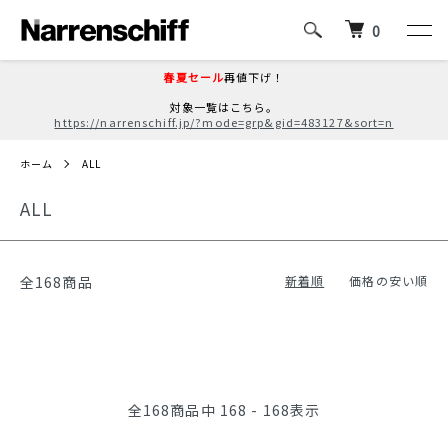
0
春夏セール
再値下げ！
対象一覧はこちら。
https://narrenschiff.jp/?mode=grp&gid=483127&sort=n
ホーム
ALL
ALL
全168商品
新着順
価格の安い順
全
168
商品中
168 - 168
表示