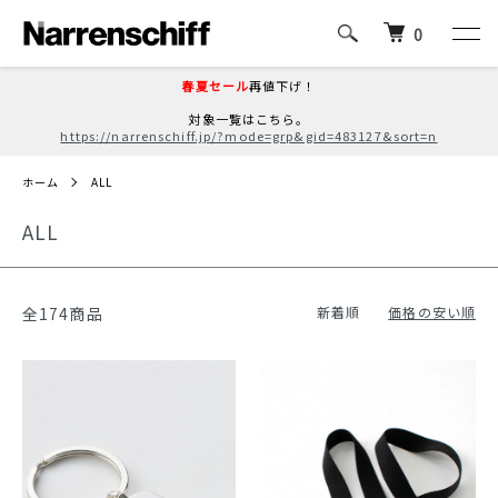
0
春夏セール
再値下げ！
対象一覧はこちら。
https://narrenschiff.jp/?mode=grp&gid=483127&sort=n
ホーム
ALL
ALL
全174商品
新着順
価格の安い順