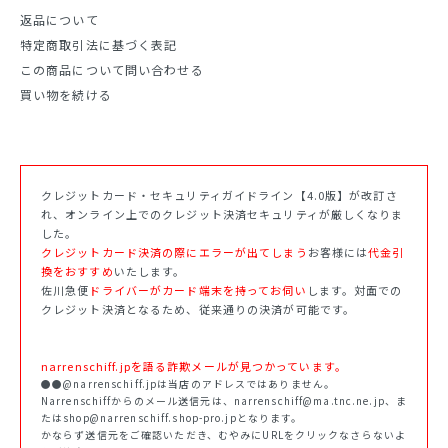
返品について
特定商取引法に基づく表記
この商品について問い合わせる
買い物を続ける
クレジットカード・セキュリティガイドライン【4.0版】が改訂さ
れ、オンライン上でのクレジット決済セキュリティが厳しくなりま
した。
クレジットカード決済の際にエラーが出てしまう
お客様には
代金引
換をおすすめ
いたします。
佐川急便
ドライバーがカード端末を持ってお伺い
します。対面での
クレジット決済となるため、従来通りの決済が可能です。
narrenschiff.jpを語る詐欺メールが見つかっています。
●●@narrenschiff.jpは当店のアドレスではありません。
Narrenschiffからのメール送信元は、narrenschiff@ma.tnc.ne.jp、ま
たはshop@narrenschiff.shop-pro.jpとなります。
かならず送信元をご確認いただき、むやみにURLをクリックなさらないよ