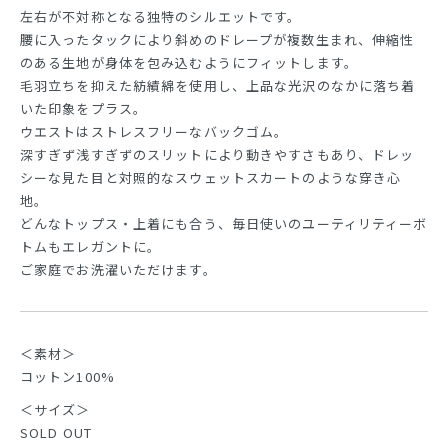
左右が不対称となる独特のシルエットです。
腰に入ったタックにより斜めのドレープが複数生まれ、伸縮性
のある生地が身体を包み込むようにフィットします。
毛羽立ちを抑えた紡績綿を使用し、上品な光沢のなかに落ち着
いた印象をプラス。
ウエストはストレスフリーなバックゴム。
深すぎず浅すぎずのスリットにより動きやすさもあり、ドレッ
シーな見た目と対照的なスウェットスカートのような穿き心
地。
どんなトップス・上着にも合う、毎日使いのユーティリティーボ
トムもエレガントに。
ご家庭でお洗濯いただけます。
＜素材＞
コットン100%
＜サイズ＞
SOLD OUT