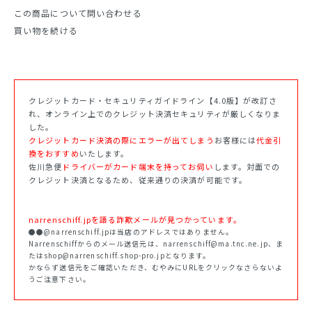
この商品について問い合わせる
買い物を続ける
クレジットカード・セキュリティガイドライン【4.0版】が改訂さ
れ、オンライン上でのクレジット決済セキュリティが厳しくなりま
した。
クレジットカード決済の際にエラーが出てしまう
お客様には
代金引
換をおすすめ
いたします。
佐川急便
ドライバーがカード端末を持ってお伺い
します。対面での
クレジット決済となるため、従来通りの決済が可能です。
narrenschiff.jpを語る詐欺メールが見つかっています。
●●@narrenschiff.jpは当店のアドレスではありません。
Narrenschiffからのメール送信元は、narrenschiff@ma.tnc.ne.jp、ま
たはshop@narrenschiff.shop-pro.jpとなります。
かならず送信元をご確認いただき、むやみにURLをクリックなさらないよ
うご注意下さい。