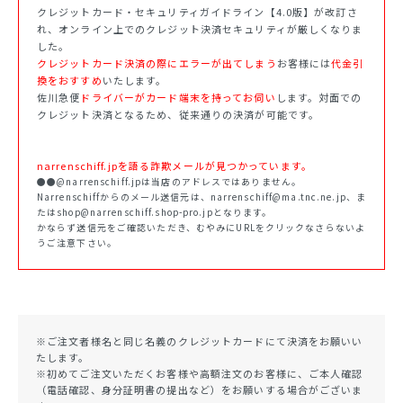
クレジットカード・セキュリティガイドライン【4.0版】が改訂さ
れ、オンライン上でのクレジット決済セキュリティが厳しくなりま
した。
クレジットカード決済の際にエラーが出てしまう
お客様には
代金引
換をおすすめ
いたします。
佐川急便
ドライバーがカード端末を持ってお伺い
します。対面での
クレジット決済となるため、従来通りの決済が可能です。
narrenschiff.jpを語る詐欺メールが見つかっています。
●●@narrenschiff.jpは当店のアドレスではありません。
Narrenschiffからのメール送信元は、narrenschiff@ma.tnc.ne.jp、ま
たはshop@narrenschiff.shop-pro.jpとなります。
かならず送信元をご確認いただき、むやみにURLをクリックなさらないよ
うご注意下さい。
※ご注文者様名と同じ名義のクレジットカードにて決済をお願いい
たします。
※初めてご注文いただくお客様や高額注文のお客様に、ご本人確認
（電話確認、身分証明書の提出など）をお願いする場合がございま