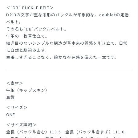
＜"DB" BUCKLE BELT＞
DとBの文字が重なる形のバックルが印象的な、doubletの定番
ベルト。
その名も"DB"バックルベルト。
牛革の一枚革仕立て。
継ぎ目のないシンプルな構造が革本来の質感を引き立て、日常
に自然と馴染みます。
主張しすぎることなく、確かな存在感を備えた一本です。
＜素材＞
牛革（キップスキン）
真鍮
＜サイズ＞
ONE
＜サイズ詳細＞
全長（バックル含む）113.5 全長（バックル含まず）111.0