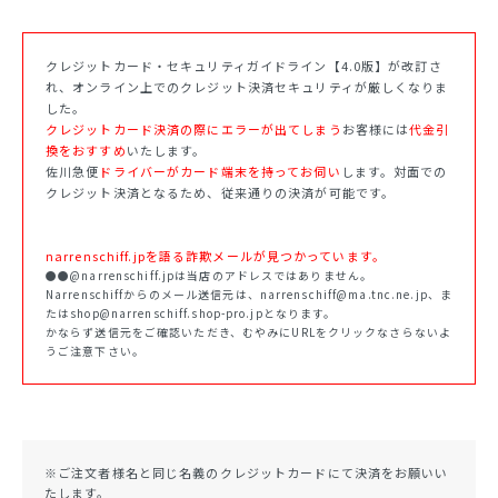
クレジットカード・セキュリティガイドライン【4.0版】が改訂さ
れ、オンライン上でのクレジット決済セキュリティが厳しくなりま
した。
クレジットカード決済の際にエラーが出てしまう
お客様には
代金引
換をおすすめ
いたします。
佐川急便
ドライバーがカード端末を持ってお伺い
します。対面での
クレジット決済となるため、従来通りの決済が可能です。
narrenschiff.jpを語る詐欺メールが見つかっています。
●●@narrenschiff.jpは当店のアドレスではありません。
Narrenschiffからのメール送信元は、narrenschiff@ma.tnc.ne.jp、ま
たはshop@narrenschiff.shop-pro.jpとなります。
かならず送信元をご確認いただき、むやみにURLをクリックなさらないよ
うご注意下さい。
※ご注文者様名と同じ名義のクレジットカードにて決済をお願いい
たします。