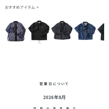
おすすめアイテム >
営業日について
2026年8月
日
月
火
水
木
金
土