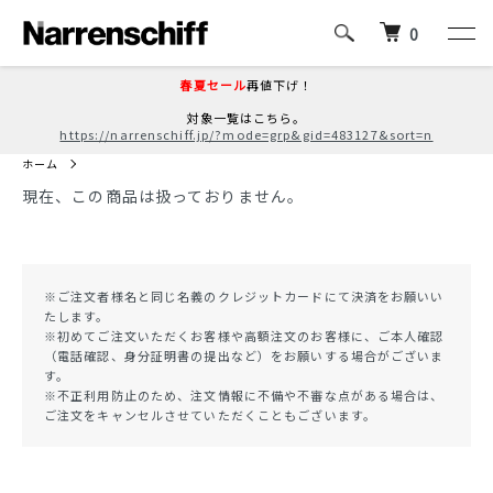
0
春夏セール
再値下げ！
対象一覧はこちら。
https://narrenschiff.jp/?mode=grp&gid=483127&sort=n
ホーム
現在、この商品は扱っておりません。
※ご注文者様名と同じ名義のクレジットカードにて決済をお願いい
たします。
※初めてご注文いただくお客様や高額注文のお客様に、ご本人確認
（電話確認、身分証明書の提出など）をお願いする場合がございま
す。
※不正利用防止のため、注文情報に不備や不審な点がある場合は、
ご注文をキャンセルさせていただくこともございます。