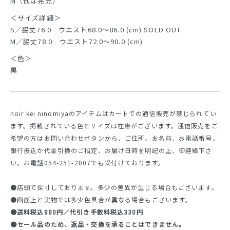
M（他は完売）
＜サイズ詳細＞
S／脇丈76.0 ウエスト68.0～86.0 (cm) SOLD OUT
M／脇丈78.0 ウエスト72.0～90.0 (cm)
＜色＞
黒
noir kei ninomiyaのアイテムはカートでの通信販売が禁じられてい
ます。掲載されている色とサイズは在庫がございます。通信販売をご
希望の方はお問い合わせボタンから、ご住所、お名前、お電話番号、
銀行振込か代金引換のご指定、お届け日時を明記の上、御連絡下さ
い。お電話054-251-2007でも受付けております。
●店頭で採寸しております。多少の差異が生じる場合もございます。
●画面上と実物では多少色具合が異なる場合もございます。
●送料税込880円／代引き手数料税込330円
●セール品のため、返品・交換を承ることはできません。