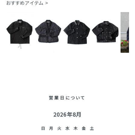
おすすめアイテム >
営業日について
2026年8月
日
月
火
水
木
金
土