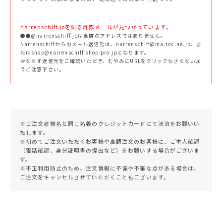
narrenschiff.jpを語る詐欺メールが見つかっています。
●●@narrenschiff.jpは当店のアドレスではありません。
Narrenschiffからのメール送信元は、narrenschiff@ma.tnc.ne.jp、ま
たはshop@narrenschiff.shop-pro.jpとなります。
かならず送信元をご確認いただき、むやみにURLをクリックなさらないよ
うご注意下さい。
※ご注文者様名と同じ名義のクレジットカードにて決済をお願いい
たします。
※初めてご注文いただくお客様や高額注文のお客様に、ご本人確認
（電話確認、身分証明書の提出など）をお願いする場合がございま
す。
※不正利用防止のため、注文情報に不備や不審な点がある場合は、
ご注文をキャンセルさせていただくこともございます。