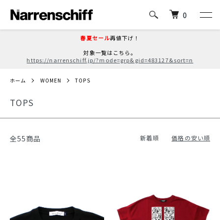
0
春夏セール
再値下げ！
対象一覧はこちら。
https://narrenschiff.jp/?mode=grp&gid=483127&sort=n
ホーム
WOMEN
TOPS
TOPS
全55商品
新着順
価格の安い順