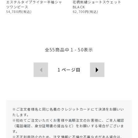
エステルタイプライター半袖シャ
花柄刺繍ショートスウェット
ツワンピース
BLACK
54,780円(税込)
62,700円(税込)
全
55
商品中
1 - 50
表示
1
ページ目
※ご注文者様名と同じ名義のクレジットカードにて決済をお願いい
たします。
※初めてご注文いただくお客様や高額注文のお客様に、ご本人確認
（電話確認、身分証明書の提出など）をお願いする場合がございま
す。
※不正利用防止のため、注文情報に不備や不審な点がある場合は、