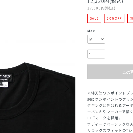
12,320円(税込)
17,600円(税込)
SALE
30%OFF
size
この
＜綿天竺ワンポイントプ
胸にワンポイントのプリ
タギングと呼ばれるアー
ーペンキやマーカーで描
ロゴマークを採用。
ボディーはベーシックな
リラックスフィットのTシャ