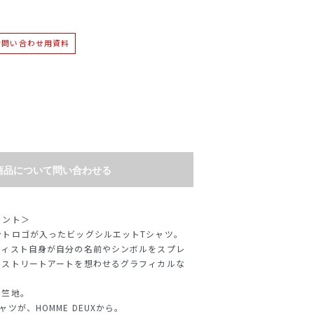
お問い合わせ用資料
商品について問い合わせる
リント＞
ントロゴが入ったビッグシルエットTシャツ。
ティスト自身が自分の名前やシンボルをスプレ
くストリートアートを想わせるグラフィカルな
天竺地。
ツが、HOMME DEUXから。