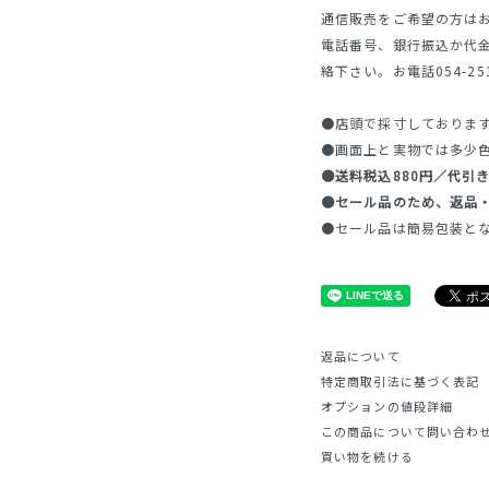
通信販売をご希望の方は
電話番号、銀行振込か代
絡下さい。お電話054-25
●店頭で採寸しておりま
●画面上と実物では多少
●送料税込880円／代引き
●セール品のため、返品
●セール品は簡易包装と
返品について
特定商取引法に基づく表記
オプションの値段詳細
この商品について問い合わ
買い物を続ける