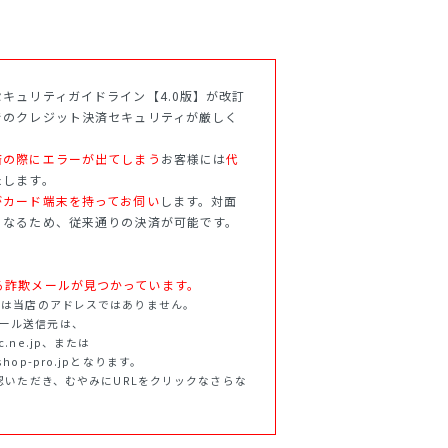
キュリティガイドライン【4.0版】が改訂
でのクレジット決済セキュリティが厳しく
済の際にエラーが出てしまう
お客様には
代
たします。
がカード端末を持ってお伺い
します。対面
となるため、従来通りの決済が可能です。
.jpを語る詐欺メールが見つかっています。
ff.jpは当店のアドレスではありません。
らのメール送信元は、
tnc.ne.jp、または
f.shop-pro.jpとなります。
認いただき、むやみにURLをクリックなさらな