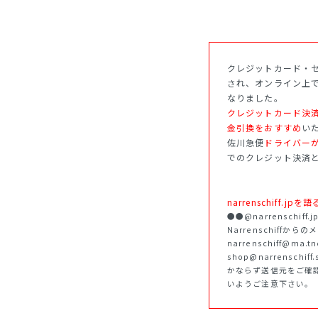
クレジットカード・セ
され、オンライン上
なりました。
クレジットカード決
金引換をおすすめ
い
佐川急便
ドライバー
でのクレジット決済
narrenschiff
●●@narrenschi
Narrenschiffか
narrenschiff@ma.
shop@narrenschif
かならず送信元をご確
いようご注意下さい。