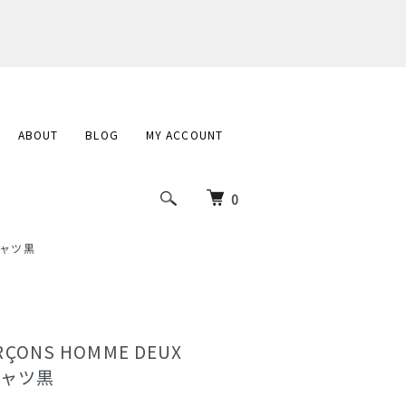
ABOUT
BLOG
MY ACCOUNT
0
Tシャツ黒
RÇONS HOMME DEUX
シャツ黒