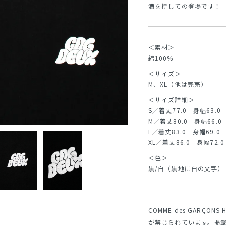
満を持しての登場です！
＜素材＞
綿100%
＜サイズ＞
M、XL（他は完売）
＜サイズ詳細＞
S／着丈77.0 身幅63.0 肩
M／着丈80.0 身幅66.0 
L／着丈83.0 身幅69.0 肩
XL／着丈86.0 身幅72.0
＜色＞
黒/白（黒地に白の文字）
COMME des GARÇO
が禁じられています。掲