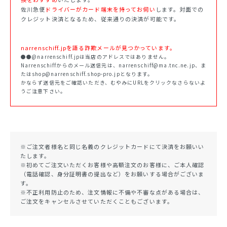
佐川急便
ドライバーがカード端末を持ってお伺い
します。対面での
クレジット決済となるため、従来通りの決済が可能です。
narrenschiff.jpを語る詐欺メールが見つかっています。
●●@narrenschiff.jpは当店のアドレスではありません。
Narrenschiffからのメール送信元は、narrenschiff@ma.tnc.ne.jp、ま
たはshop@narrenschiff.shop-pro.jpとなります。
かならず送信元をご確認いただき、むやみにURLをクリックなさらないよ
うご注意下さい。
※ご注文者様名と同じ名義のクレジットカードにて決済をお願いい
たします。
※初めてご注文いただくお客様や高額注文のお客様に、ご本人確認
（電話確認、身分証明書の提出など）をお願いする場合がございま
す。
※不正利用防止のため、注文情報に不備や不審な点がある場合は、
ご注文をキャンセルさせていただくこともございます。