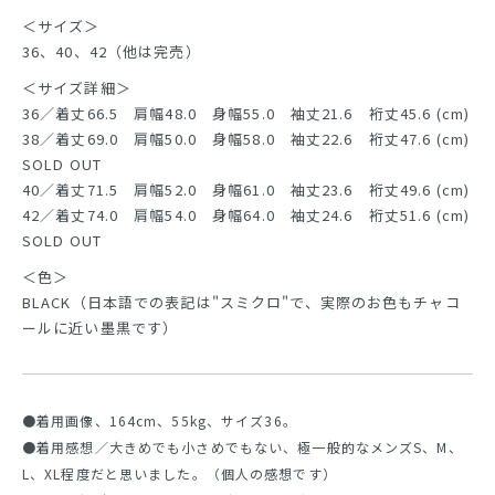
＜サイズ＞
36、40、42（他は完売）
＜サイズ詳細＞
36／着丈66.5 肩幅48.0 身幅55.0 袖丈21.6 裄丈45.6 (cm)
38／着丈69.0 肩幅50.0 身幅58.0 袖丈22.6 裄丈47.6 (cm)
SOLD OUT
40／着丈71.5 肩幅52.0 身幅61.0 袖丈23.6 裄丈49.6 (cm)
42／着丈74.0 肩幅54.0 身幅64.0 袖丈24.6 裄丈51.6 (cm)
SOLD OUT
＜色＞
BLACK（日本語での表記は"スミクロ"で、実際のお色もチャコ
ールに近い墨黒です）
●着用画像、164cm、55kg、サイズ36。
●着用感想／大きめでも小さめでもない、極一般的なメンズS、M、
L、XL程度だと思いました。（個人の感想です）