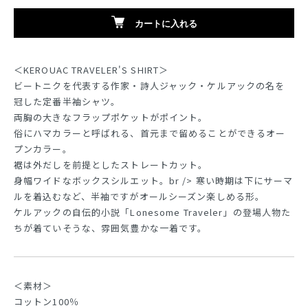
カートに入れる
＜KEROUAC TRAVELER'S SHIRT＞
ビートニクを代表する作家・詩人ジャック・ケルアックの名を
冠した定番半袖シャツ。
両胸の大きなフラップポケットがポイント。
俗にハマカラーと呼ばれる、首元まで留めることができるオー
プンカラー。
裾は外だしを前提としたストレートカット。
身幅ワイドなボックスシルエット。br /> 寒い時期は下にサーマ
ルを着込むなど、半袖ですがオールシーズン楽しめる形。
ケルアックの自伝的小説「Lonesome Traveler」の登場人物た
ちが着ていそうな、雰囲気豊かな一着です。
＜素材＞
コットン100％