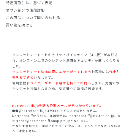
特定商取引法に基づく表記
オプションの値段詳細
この商品について問い合わせる
買い物を続ける
クレジットカード・セキュリティガイドライン【4.0版】が改訂さ
れ、オンライン上でのクレジット決済セキュリティが厳しくなりま
した。
クレジットカード決済の際にエラーが出てしまう
お客様には
代金引
換をおすすめ
いたします。
佐川急便
ドライバーがカード端末を持ってお伺い
します。対面での
クレジット決済となるため、従来通りの決済が可能です。
narrenschiff.jpを語る詐欺メールが見つかっています。
●●@narrenschiff.jpは当店のアドレスではありません。
Narrenschiffからのメール送信元は、narrenschiff@ma.tnc.ne.jp、ま
たはshop@narrenschiff.shop-pro.jpとなります。
かならず送信元をご確認いただき、むやみにURLをクリックなさらないよ
うご注意下さい。