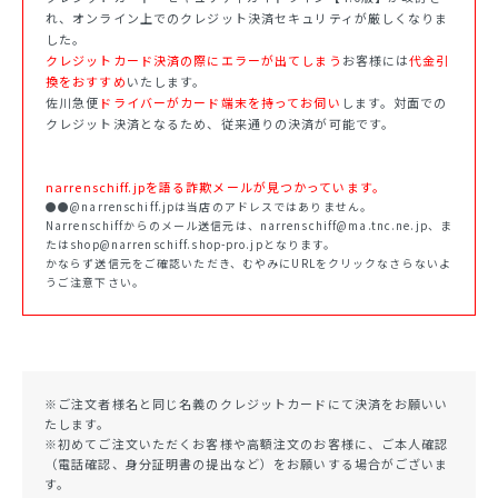
れ、オンライン上でのクレジット決済セキュリティが厳しくなりま
した。
クレジットカード決済の際にエラーが出てしまう
お客様には
代金引
換をおすすめ
いたします。
佐川急便
ドライバーがカード端末を持ってお伺い
します。対面での
クレジット決済となるため、従来通りの決済が可能です。
narrenschiff.jpを語る詐欺メールが見つかっています。
●●@narrenschiff.jpは当店のアドレスではありません。
Narrenschiffからのメール送信元は、narrenschiff@ma.tnc.ne.jp、ま
たはshop@narrenschiff.shop-pro.jpとなります。
かならず送信元をご確認いただき、むやみにURLをクリックなさらないよ
うご注意下さい。
※ご注文者様名と同じ名義のクレジットカードにて決済をお願いい
たします。
※初めてご注文いただくお客様や高額注文のお客様に、ご本人確認
（電話確認、身分証明書の提出など）をお願いする場合がございま
す。