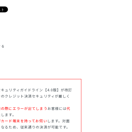
せる
キュリティガイドライン【4.0版】が改訂
でのクレジット決済セキュリティが厳しく
済の際にエラーが出てしまう
お客様には
代
たします。
がカード端末を持ってお伺い
します。対面
となるため、従来通りの決済が可能です。