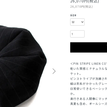
26,070円(税込)
26,070円(税込)
size
＜PIN STRIPE LINEN C
乾いた質感とナチュラル
ケット。
ピンストライプが洗練さ
縞は茶系がかかったグレ
日常使いできるベーシッ
か。
奥行きある人間像にマッ
真夏も含め、オールシー