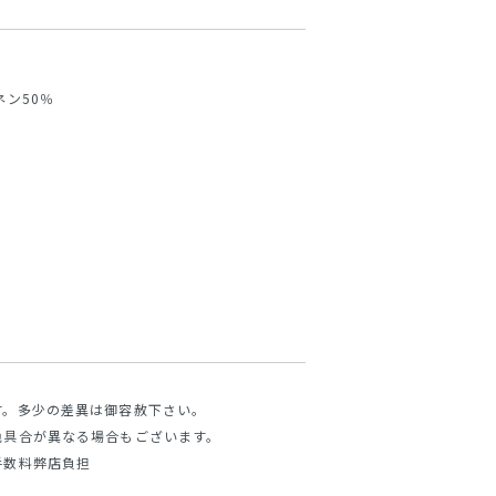
ネン50％
す。多少の差異は御容赦下さい。
色具合が異なる場合もございます。
手数料弊店負担