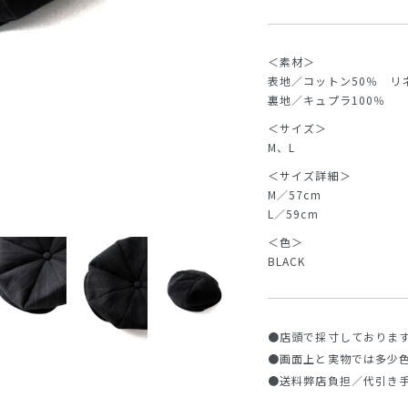
＜素材＞
表地／コットン50％ リ
裏地／キュプラ100％
＜サイズ＞
M、L
＜サイズ詳細＞
M／57cm
L／59cm
＜色＞
BLACK
●店頭で採寸しておりま
●画面上と実物では多少
●送料弊店負担／代引き