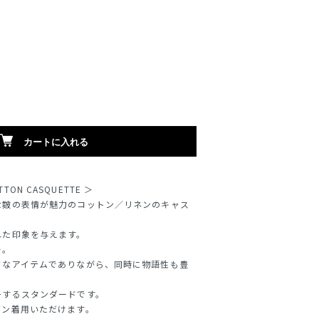
カートに入れる
OTTON CASQUETTE ＞
な皴の表情が魅力のコットン／リネンのキャス
れた印象を与えます。
ー。
クなアイテムでありながら、同時に物語性も豊
チするスタンダードです。
ズン着用いただけます。