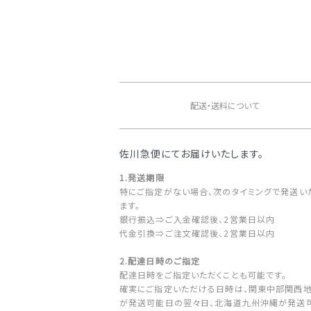
ショッピングガイド
配送・送料について
佐川急便にてお届けいたします。
1.発送期限
特にご指定がない場合、次のタイミングで発送い
ます。
銀行振込⇒ご入金確認後、2営業日以内
代金引換⇒ご注文確認後、2営業日以内
2.配達日時のご指定
配達日時をご指定いただくことも可能です。
確実にご指定いただける日時は、関東中部関西
が発送可能日の翌々日、北海道九州沖縄が発送