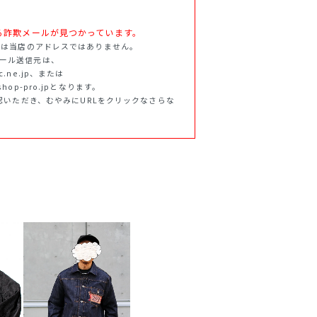
.jpを語る詐欺メールが見つかっています。
ff.jpは当店のアドレスではありません。
らのメール送信元は、
tnc.ne.jp、または
f.shop-pro.jpとなります。
認いただき、むやみにURLをクリックなさらな