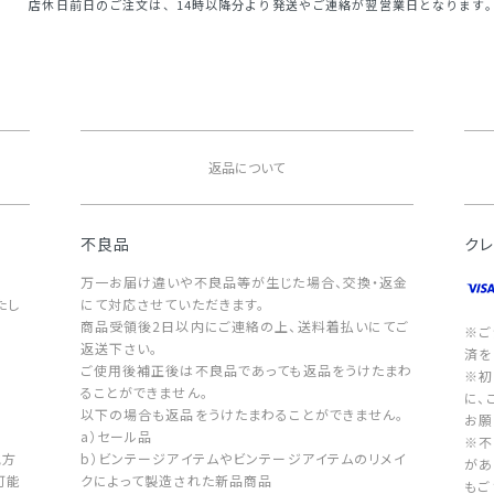
店休日前日のご注文は、14時以降分より発送やご連絡が翌営業日となります
返品について
不良品
ク
万一お届け違いや不良品等が生じた場合、交換・返金
たし
にて対応させていただきます。
商品受領後2日以内にご連絡の上、送料着払いにてご
※ご
返送下さい。
済を
ご使用後補正後は不良品であっても返品をうけたまわ
※初
ることができません。
に、
以下の場合も返品をうけたまわることができません。
お願
a）セール品
※不
地方
b）ビンテージアイテムやビンテージアイテムのリメイ
があ
可能
クによって製造された新品商品
もご