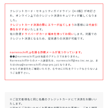
クレジットカード・セキュリティガイドライン【4.0版】が改訂さ
れ、オンライン上でのクレジット決済セキュリティが厳しくなりま
した。
クレジットカード決済の際にエラーが出てしまう
お客様には
代金引
換をおすすめ
いたします。
佐川急便
ドライバーがカード端末を持ってお伺い
します。対面での
クレジット決済となるため、従来通りの決済が可能です。
narrenschiff.jpを語る詐欺メールが見つかっています。
●●@narrenschiff.jpは当店のアドレスではありません。
Narrenschiffからのメール送信元は、narrenschiff@ma.tnc.ne.jp、ま
たはshop@narrenschiff.shop-pro.jpとなります。
かならず送信元をご確認いただき、むやみにURLをクリックなさらないよ
うご注意下さい。
※ご注文者様名と同じ名義のクレジットカードにて決済をお願いい
たします。
※初めてご注文いただくお客様や高額注文のお客様に、ご本人確認