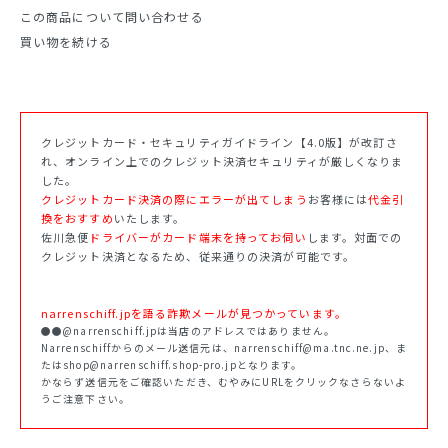
この商品について問い合わせる
買い物を続ける
クレジットカード・セキュリティガイドライン【4.0版】が改訂さ
れ、オンライン上でのクレジット決済セキュリティが厳しくなりま
した。
クレジットカード決済の際にエラーが出てしまう
お客様には
代金引
換をおすすめ
いたします。
佐川急便
ドライバーがカード端末を持ってお伺い
します。対面での
クレジット決済となるため、従来通りの決済が可能です。
narrenschiff.jpを語る詐欺メールが見つかっています。
●●@narrenschiff.jpは当店のアドレスではありません。
Narrenschiffからのメール送信元は、narrenschiff@ma.tnc.ne.jp、ま
たはshop@narrenschiff.shop-pro.jpとなります。
かならず送信元をご確認いただき、むやみにURLをクリックなさらないよ
うご注意下さい。