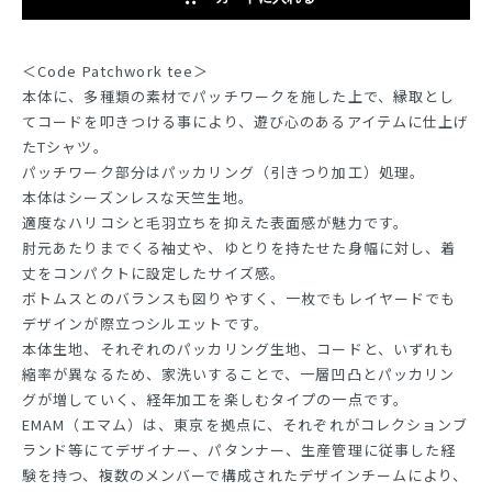
＜Code Patchwork tee＞
本体に、多種類の素材でパッチワークを施した上で、縁取とし
てコードを叩きつける事により、遊び心のあるアイテムに仕上げ
たTシャツ。
パッチワーク部分はパッカリング（引きつり加工）処理。
本体はシーズンレスな天竺生地。
適度なハリコシと毛羽立ちを抑えた表面感が魅力です。
肘元あたりまでくる袖丈や、ゆとりを持たせた身幅に対し、着
丈をコンパクトに設定したサイズ感。
ボトムスとのバランスも図りやすく、一枚でもレイヤードでも
デザインが際立つシルエットです。
本体生地、それぞれのパッカリング生地、コードと、いずれも
縮率が異なるため、家洗いすることで、一層凹凸とパッカリン
グが増していく、経年加工を楽しむタイプの一点です。
EMAM（エマム）は、東京を拠点に、それぞれがコレクションブ
ランド等にてデザイナー、パタンナー、生産管理に従事した経
験を持つ、複数のメンバーで構成されたデザインチームにより、