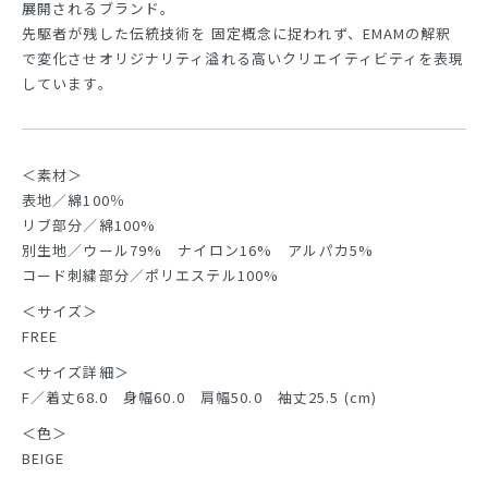
展開されるブランド。
先駆者が残した伝統技術を 固定概念に捉われず、EMAMの解釈
で変化させオリジナリティ溢れる高いクリエイティビティを表現
しています。
＜素材＞
表地／綿100％
リブ部分／綿100%
別生地／ウール79% ナイロン16% アルパカ5%
コード刺繍部分／ポリエステル100%
＜サイズ＞
FREE
＜サイズ詳細＞
F／着丈68.0 身幅60.0 肩幅50.0 袖丈25.5 (cm)
＜色＞
BEIGE