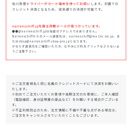
佐川急便
ドライバーがカード端末を持ってお伺い
します。対面での
クレジット決済となるため、従来通りの決済が可能です。
narrenschiff.jpを語る詐欺メールが見つかっています。
●●@narrenschiff.jpは当店のアドレスではありません。
Narrenschiffからのメール送信元は、narrenschiff@ma.tnc.ne.jp、ま
たはshop@narrenschiff.shop-pro.jpとなります。
かならず送信元をご確認いただき、むやみにURLをクリックなさらないよ
うご注意下さい。
※ご注文者様名と同じ名義のクレジットカードにて決済をお願いい
たします。
※初めてご注文いただくお客様や高額注文のお客様に、ご本人確認
（電話確認、身分証明書の提出など）をお願いする場合がございま
す。
※不正利用防止のため、注文情報に不備や不審な点がある場合は、
ご注文をキャンセルさせていただくこともございます。