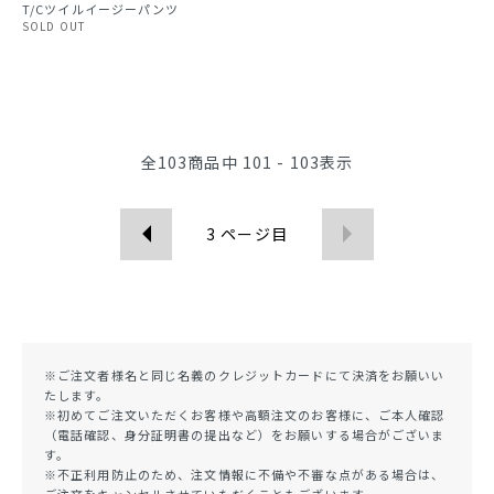
T/Cツイルイージーパンツ
SOLD OUT
全
103
商品中
101 - 103
表示
3
ページ目
※ご注文者様名と同じ名義のクレジットカードにて決済をお願いい
たします。
※初めてご注文いただくお客様や高額注文のお客様に、ご本人確認
（電話確認、身分証明書の提出など）をお願いする場合がございま
す。
※不正利用防止のため、注文情報に不備や不審な点がある場合は、
ご注文をキャンセルさせていただくこともございます。